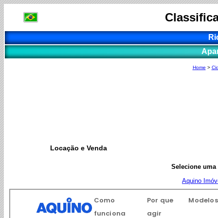
Classific
Ri
Apa
Home
>
Ci
Locação e Venda
Selecione uma I
Aquino Imóv